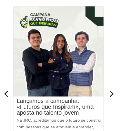
de
Lançamos a campanha:
Realiz
«Futuros que Inspiram», uma
Segur
aposta no talento jovem
Entre os 
Na JRC, acreditamos que o futuro se constrói
realizam
com pessoas que se atrevem a aprender,
2025, uma