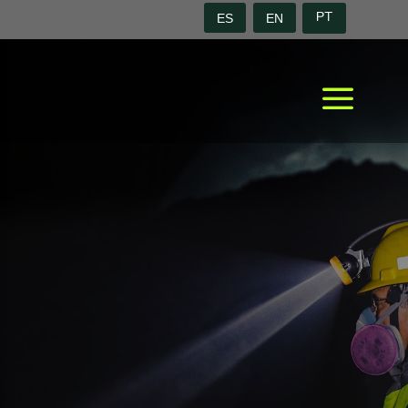
ES
EN
PT
a