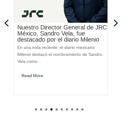
ra
Nuestro Director General de JRC
Damos 
a
México, Sandro Vela, fue
talent
destacado por el diario Milenio
“Futur
En una nota reciente, el diario mexicano
En JRC s
 de
Milenio destacó el nombramiento de Sandro
construir 
Vela como...
nuestra...
Read More
Read 