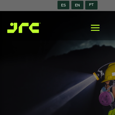
ES
EN
PT
a