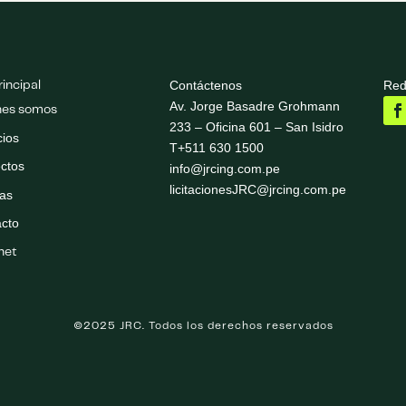
Contáctenos
Red
incipal
Av. Jorge Basadre Grohmann
nes somos
233 – Oficina 601 – San Isidro
cios
T+511 630 1500
ctos
info@jrcing.com.pe
licitacionesJRC@jrcing.com.pe
ias
acto
net
©2025 JRC. Todos los derechos reservados