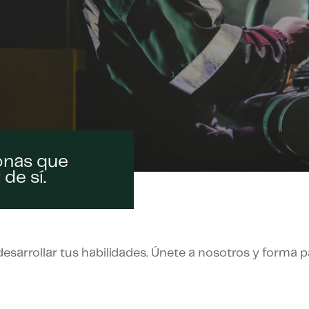
onas que
de sí.
desarrollar tus habilidades. Únete a nosotros y forma p