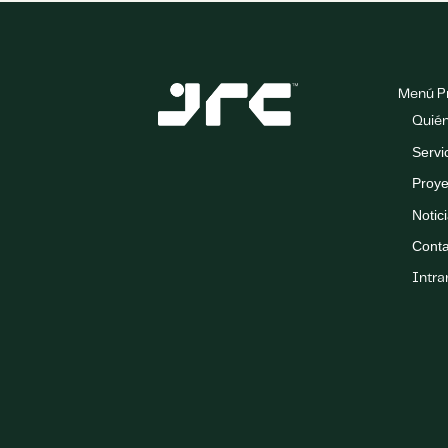
Menú Pr
Quié
Servi
Proye
Notic
Cont
Intra