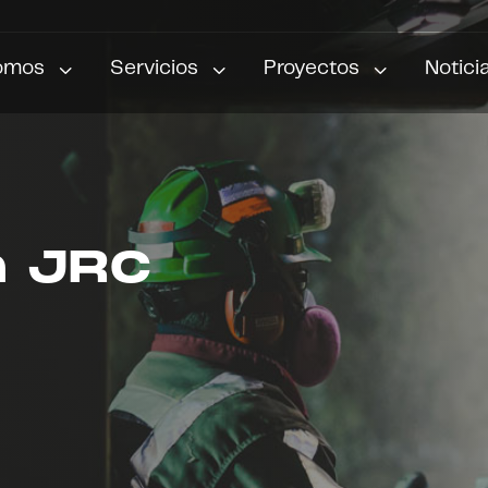
3
3
3
omos
Servicios
Proyectos
Notici
n JRC