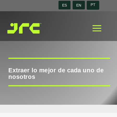
ES
EN
PT
a
Extraer lo mejor de cada uno de
nosotros