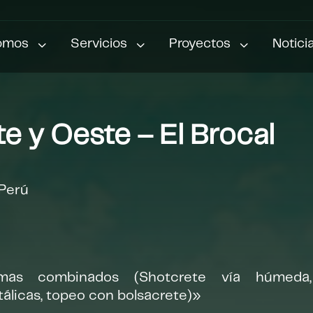
3
3
3
omos
Servicios
Proyectos
Notici
e y Oeste – El Brocal
 Perú
mas combinados (Shotcrete vía húmeda, P
álicas, topeo con bolsacrete)»