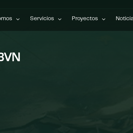
3
3
3
omos
Servicios
Proyectos
Notici
 BVN